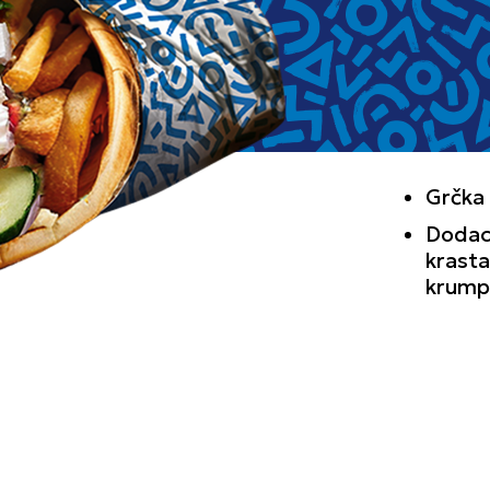
Grčka
Dodaci
krasta
krumpi