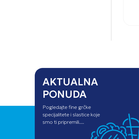
AKTUALNA
PONUDA
Pogledajte fine grčke
specijalitete i slastice koje
smo ti pripremili....