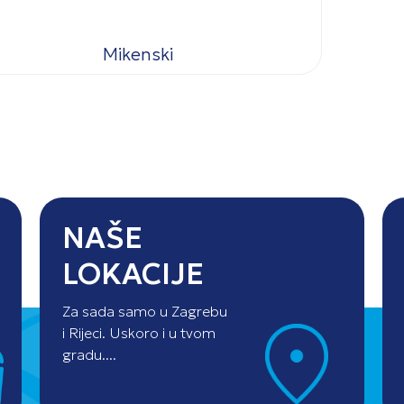
Mikenski
NAŠE
LOKACIJE
Za sada samo u Zagrebu
i Rijeci. Uskoro i u tvom
gradu....