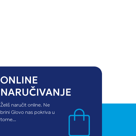
ONLINE
NARUČIVANJE
Želiš naručit online. Ne
brini Glovo nas pokriva u
tome...