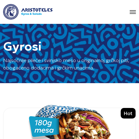
Gyrosi
Najsočnije pileće i svinjsko meso u originalnoj grčkoj piti,
obogaćeno dodacima i grčkim unacima.
Hot