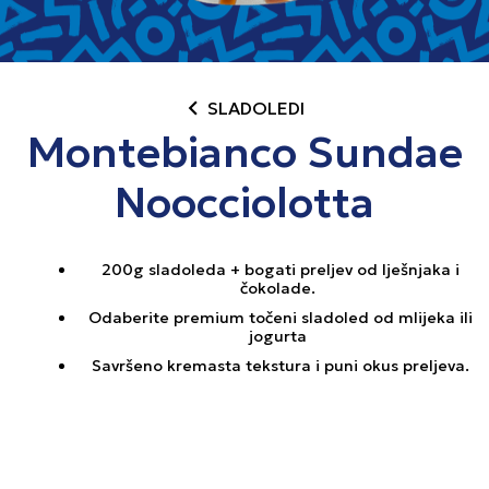
chevron_left
SLADOLEDI
Montebianco Sundae
Noocciolotta
200g sladoleda + bogati preljev od lješnjaka i
čokolade.
Odaberite premium točeni sladoled od mlijeka ili
jogurta
Savršeno kremasta tekstura i puni okus preljeva.