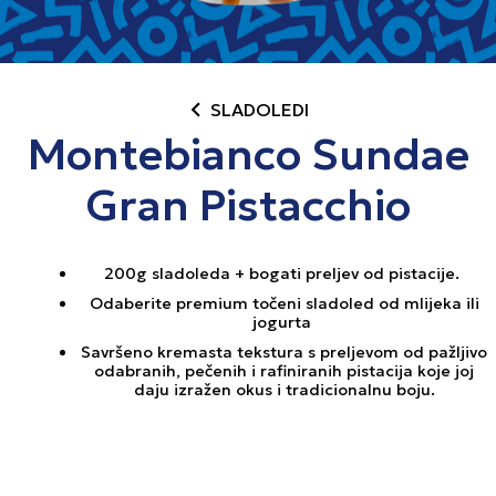
chevron_left
SLADOLEDI
Montebianco Sundae
Gran Pistacchio
200g sladoleda + bogati preljev od pistacije.
Odaberite premium točeni sladoled od mlijeka ili
jogurta
Savršeno kremasta tekstura s preljevom od pažljivo
odabranih, pečenih i rafiniranih pistacija koje joj
daju izražen okus i tradicionalnu boju.