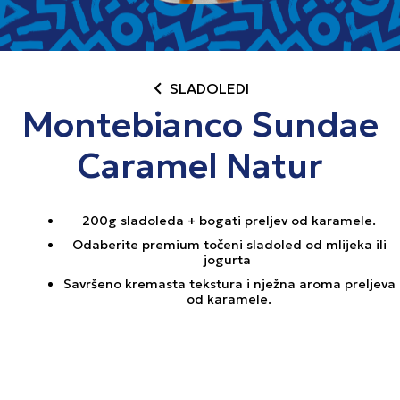
chevron_left
SLADOLEDI
Montebianco Sundae
Caramel Natur
200g sladoleda + bogati preljev od karamele.
Odaberite premium točeni sladoled od mlijeka ili
jogurta
Savršeno kremasta tekstura i nježna aroma preljeva
od karamele.