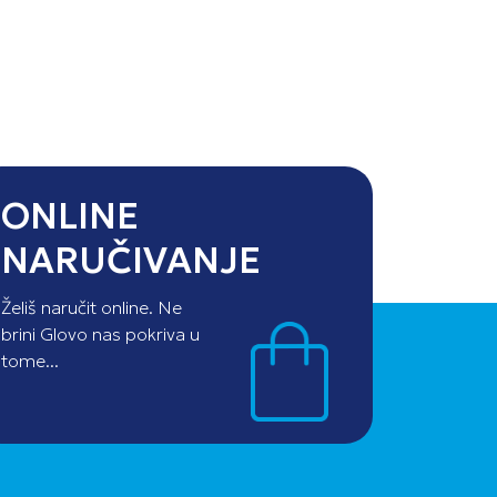
ONLINE
NARUČIVANJE
Želiš naručit online. Ne
brini Glovo nas pokriva u
tome...