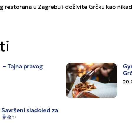
 restorana u Zagrebu i doživite Grčku kao nikada
ti
 – Tajna pravog
Gyr
Gr
20.
Savršeni sladoled za
 🍦❄️✨