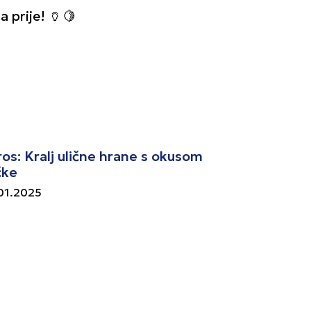
 prije! 🏺🍋
os: Kralj ulične hrane s okusom
čke
01.2025