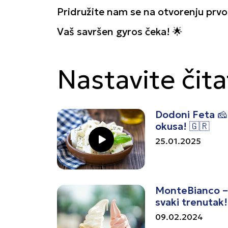
Pridružite nam se na otvorenju prvog
Vaš savršen gyros čeka! 🌟
Nastavite čita
Dodoni Feta 🧀
okusa! 🇬🇷
play_arrow
25.01.2025
MonteBianco – 
svaki trenutak!
09.02.2024