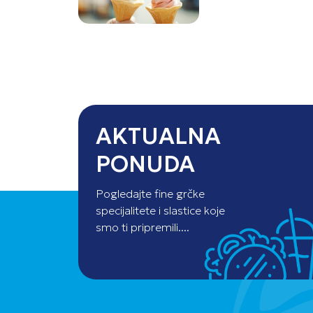
AKTUALNA
PONUDA
Pogledajte fine grčke
specijalitete i slastice koje
smo ti pripremili....