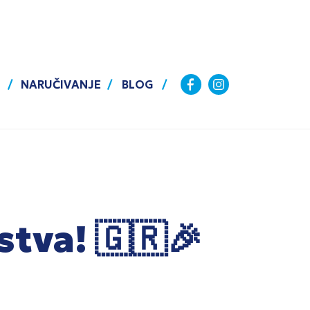
NARUČIVANJE
BLOG
stva! 🇬🇷🎉